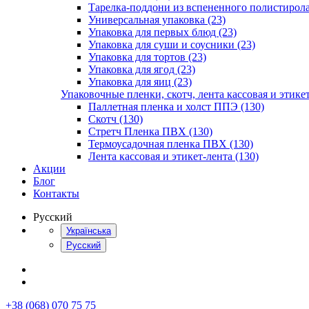
Тарелка-поддони из вспененного полистирола
Универсальная упаковка (23)
Упаковка для первых блюд (23)
Упаковка для суши и соусники (23)
Упаковка для тортов (23)
Упаковка для ягод (23)
Упаковка для яиц (23)
Упаковочные пленки, скотч, лента кассовая и этикет
Паллетная пленка и холст ППЭ (130)
Скотч (130)
Стретч Пленка ПВХ (130)
Термоусадочная пленка ПВХ (130)
Лента кассовая и этикет-лента (130)
Акции
Блог
Контакты
Русский
Українська
Русский
+38 (068) 070 75 75