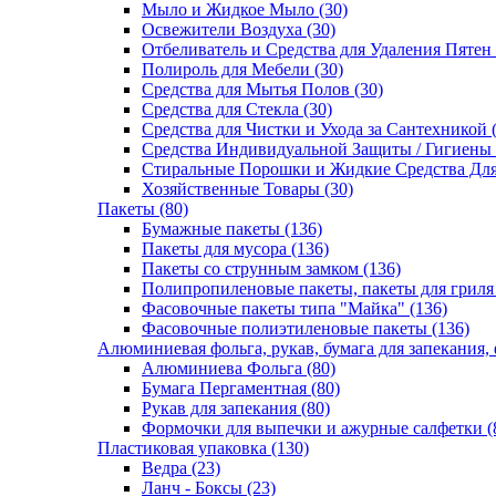
Мыло и Жидкое Мыло (30)
Освежители Воздуха (30)
Отбеливатель и Средства для Удаления Пятен 
Полироль для Мебели (30)
Средства для Мытья Полов (30)
Средства для Стекла (30)
Средства для Чистки и Ухода за Сантехникой 
Средства Индивидуальной Защиты / Гигиены 
Стиральные Порошки и Жидкие Средства Для
Хозяйственные Товары (30)
Пакеты (80)
Бумажные пакеты (136)
Пакеты для мусора (136)
Пакеты со струнным замком (136)
Полипропиленовые пакеты, пакеты для гриля
Фасовочные пакеты типа "Майка" (136)
Фасовочные полиэтиленовые пакеты (136)
Алюминиевая фольга, рукав, бумага для запекания,
Алюминиева Фольга (80)
Бумага Пергаментная (80)
Рукав для запекания (80)
Формочки для выпечки и ажурные салфетки (
Пластиковая упаковка (130)
Ведра (23)
Ланч - Боксы (23)