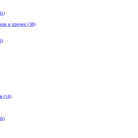
41)
ов и прочее (38)
8)
 (14)
6)