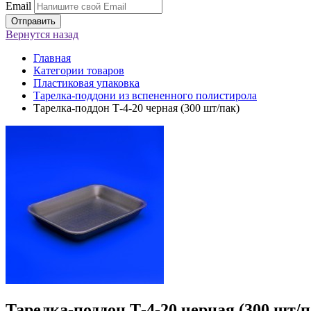
Email
Вернутся
назад
Главная
Категории товаров
Пластиковая упаковка
Тарелка-поддони из вспененного полистирола
Тарелка-поддон Т-4-20 черная (300 шт/пак)
Тарелка-поддон Т-4-20 черная (300 шт/п