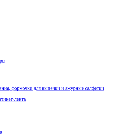
еры
кания, формочки для выпечки и ажурные салфетки
этикет-лента
в