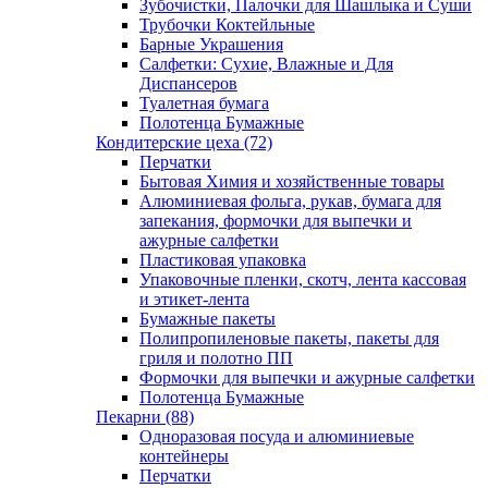
Зубочистки, Палочки для Шашлыка и Суши
Трубочки Коктейльные
Барные Украшения
Салфетки: Сухие, Влажные и Для
Диспансеров
Туалетная бумага
Полотенца Бумажные
Кондитерские цеха (72)
Перчатки
Бытовая Химия и хозяйственные товары
Алюминиевая фольга, рукав, бумага для
запекания, формочки для выпечки и
ажурные салфетки
Пластиковая упаковка
Упаковочные пленки, скотч, лента кассовая
и этикет-лента
Бумажные пакеты
Полипропиленовые пакеты, пакеты для
гриля и полотно ПП
Формочки для выпечки и ажурные салфетки
Полотенца Бумажные
Пекарни (88)
Одноразовая посуда и алюминиевые
контейнеры
Перчатки