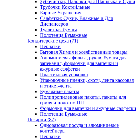
Зубочистки, Палочки для Шашлыка и Суши
Трубочки Коктейльные
Барные Украшения
Салфетки: Сухие, Влажные и Для
Диспансеров
Туалетная бумага
Полотенца Бумажные
Кондитерские цеха (71)
Перчатки
Бытовая Химия и хозяйственные товары
Алюминиевая фольга, рукав, бумага для
запекания, формочки для выпечки и
ажурные салфетки
Пластиковая упаковка
Упаковочные пленки, скотч, лента кассовая
и этикет-лента
Бумажные пакеты
Полипропиленовые пакеты, пакеты для
гриля и полотно ПП
Формочки для выпечки и ажурные салфетки
Полотенца Бумажные
Пекарни (87)
Одноразовая посуда и алюминиевые
контейнеры
Перчатки