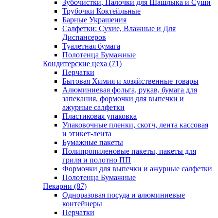
Зубочистки, Палочки для Шашлыка и Суши
Трубочки Коктейльные
Барные Украшения
Салфетки: Сухие, Влажные и Для
Диспансеров
Туалетная бумага
Полотенца Бумажные
Кондитерские цеха (71)
Перчатки
Бытовая Химия и хозяйственные товары
Алюминиевая фольга, рукав, бумага для
запекания, формочки для выпечки и
ажурные салфетки
Пластиковая упаковка
Упаковочные пленки, скотч, лента кассовая
и этикет-лента
Бумажные пакеты
Полипропиленовые пакеты, пакеты для
гриля и полотно ПП
Формочки для выпечки и ажурные салфетки
Полотенца Бумажные
Пекарни (87)
Одноразовая посуда и алюминиевые
контейнеры
Перчатки