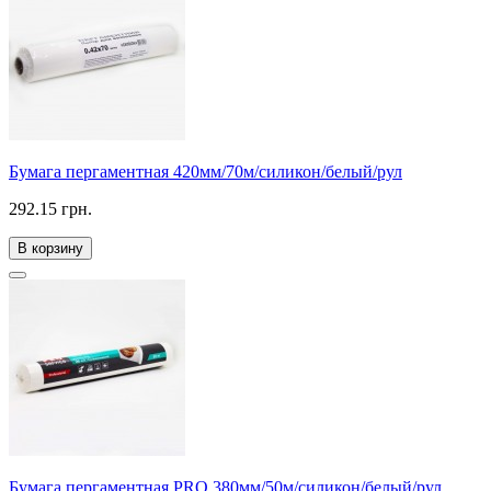
Бумага пергаментная 420мм/70м/силикон/белый/рул
292.15 грн.
В корзину
Бумага пергаментная PRO 380мм/50м/силикон/белый/рул