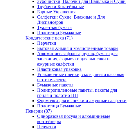
Зубочистки, Палочки для Шашлыка и Суши
Трубочки Коктейльные
Барные Украшения
Салфетки: Сухие, Влажные и Для
Диспансеров
Туалетная бумага
Полотенца Бумажные
Кондитерские цеха (71)
Перчатки
Бытовая Химия и хозяйственные товары
Алюминиевая фольга, рукав, бумага для
запекания, формочки для выпечки и
ажурные салфетки
Пластиковая упаковка
Упаковочные пленки, скотч, лента кассовая
и этикет-лента
Бумажные пакеты
Полипропиленовые пакеты, пакеты для
гриля и полотно ПП
Формочки для выпечки и ажурные салфетки
Полотенца Бумажные
Пекарни (87)
Одноразовая посуда и алюминиевые
контейнеры
Перчатки