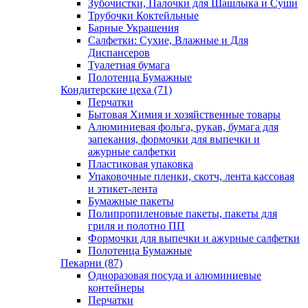
Зубочистки, Палочки для Шашлыка и Суши
Трубочки Коктейльные
Барные Украшения
Салфетки: Сухие, Влажные и Для
Диспансеров
Туалетная бумага
Полотенца Бумажные
Кондитерские цеха (71)
Перчатки
Бытовая Химия и хозяйственные товары
Алюминиевая фольга, рукав, бумага для
запекания, формочки для выпечки и
ажурные салфетки
Пластиковая упаковка
Упаковочные пленки, скотч, лента кассовая
и этикет-лента
Бумажные пакеты
Полипропиленовые пакеты, пакеты для
гриля и полотно ПП
Формочки для выпечки и ажурные салфетки
Полотенца Бумажные
Пекарни (87)
Одноразовая посуда и алюминиевые
контейнеры
Перчатки