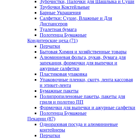
Зубочистки, Палочки для Шашлыка и Суши
Трубочки Коктейльные
Барные Украшения
Салфетки: Сухие, Влажные и Для
Диспансеров
Туалетная бумага
Полотенца Бумажные
Кондитерские цеха (71)
Перчатки
Бытовая Химия и хозяйственные товары
Алюминиевая фольга, рукав, бумага для
запекания, формочки для выпечки и
ажурные салфетки
Пластиковая упаковка
Упаковочные пленки, скотч, лента кассовая
и этикет-лента
Бумажные пакеты
Полипропиленовые пакеты, пакеты для
гриля и полотно ПП
Формочки для выпечки и ажурные салфетки
Полотенца Бумажные
Пекарни (87)
Одноразовая посуда и алюминиевые
контейнеры
Перчатки