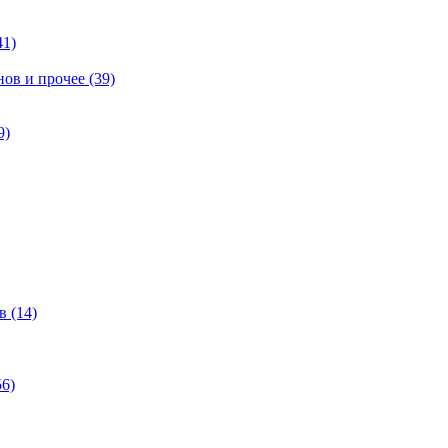
41)
ов и прочее (39)
9)
 (14)
6)