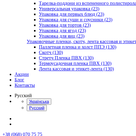
Тарелка-поддони из вспененного полистирола
Универсальная упаковка (23)
Упаковка для первых блюд (23)
Упаковка для суши и соусники (23)
Упаковка для тортов (23)
Упаковка для ягод (23)
Упаковка для яиц (23)
Упаковочные пленки, скотч, лента кассовая и этикет
Паллетная пленка и холст ППЭ (130)
Скотч (130)
Стретч Пленка ПВХ (130)
Термоусадочная пленка ПВХ (130)
Лента кассовая и этикет-лента (130)
Акции
Блог
Контакты
Русский
Українська
Русский
+38 (068) 070 75 75