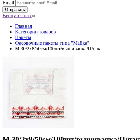
Email
Вернутся
назад
Главная
Категории товаров
Пакеты
Фасовочные пакеты типа "Майка"
М 30/2х8/50см/100шт/вышиванка/П/пак
М 30/2х8/50см/100шт/вышиванка/П/пак