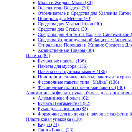
Мыло и Жидкое Мыло (30)
Освежители Воздуха (30)
Отбеливатель и Средства для Удаления Пятен 
Полироль для Мебели (30)
Средства для Мытья Полов (30)
Средства для Стекла (30)
Средства для Чистки и Ухода за Сантехникой 
Средства Индивидуальной Защиты / Гигиены 
Стиральные Порошки и Жидкие Средства Для
Хозяйственные Товары (30)
Пакеты (82)
Бумажные пакеты (136)
Пакеты для мусора (136)
Пакеты со струнным замком (136)
Полипропиленовые пакеты, пакеты для гриля
Фасовочные пакеты типа "Майка" (136)
Фасовочные полиэтиленовые пакеты (136)
Алюминиевая фольга, рукав, бумага для запекания,
Алюминиева Фольга (82)
Бумага Пергаментная (82)
Рукав для запекания (82)
Формочки для выпечки и ажурные салфетки (
Пластиковая упаковка (130)
Ведра (23)
Ланч - Боксы (23)