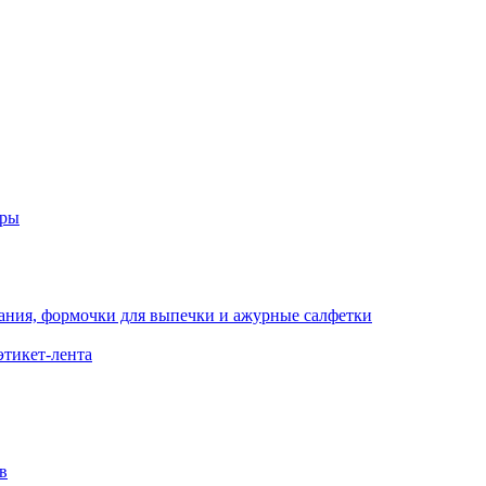
еры
кания, формочки для выпечки и ажурные салфетки
этикет-лента
в