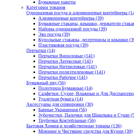
Бумажные пакеты
Категории товаров
Одноразовая посуда и алюминиевые контейнеры (1
Алюминиевые контейнеры (39)
Бумажные стаканы, крышки, держатели стакан
Наборы одноразовой посуды (39)
Эко посуда (39)
Купольные стаканы, десертницы и крышки (3
Пластиковая посуда (39)
Перчатки (14)
Перчатки Виниловые (141)
Перчатки Латексные (141)
Перчатки Нитриловые (141)
Перчатки полиэтиленовые (141)
Перчатки Рабочие (141)
Бумажный ряд (56)
Полотенца Бумажные (14)
Салфетки: Сухие, Влажные и Для Диспансеров
Туалетная бумага (14)
Аксессуары для сервировки (30)
Барные Украшения (56)
Зубочистки, Палочки для Шашлыка и Суши (5
Трубочки Коктейльные (56)
Бытовая Химия и хозяйственные товары (136)
Моющие и Чистящие средства для Кухни (30)