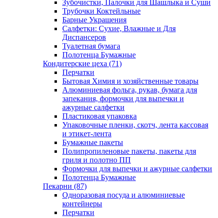
Зубочистки, Палочки для Шашлыка и Суши
Трубочки Коктейльные
Барные Украшения
Салфетки: Сухие, Влажные и Для
Диспансеров
Туалетная бумага
Полотенца Бумажные
Кондитерские цеха (71)
Перчатки
Бытовая Химия и хозяйственные товары
Алюминиевая фольга, рукав, бумага для
запекания, формочки для выпечки и
ажурные салфетки
Пластиковая упаковка
Упаковочные пленки, скотч, лента кассовая
и этикет-лента
Бумажные пакеты
Полипропиленовые пакеты, пакеты для
гриля и полотно ПП
Формочки для выпечки и ажурные салфетки
Полотенца Бумажные
Пекарни (87)
Одноразовая посуда и алюминиевые
контейнеры
Перчатки