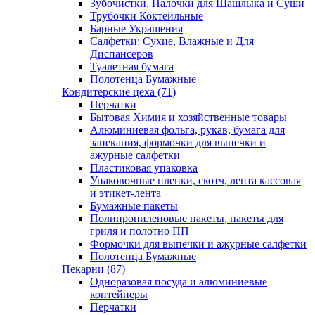
Зубочистки, Палочки для Шашлыка и Суши
Трубочки Коктейльные
Барные Украшения
Салфетки: Сухие, Влажные и Для
Диспансеров
Туалетная бумага
Полотенца Бумажные
Кондитерские цеха (71)
Перчатки
Бытовая Химия и хозяйственные товары
Алюминиевая фольга, рукав, бумага для
запекания, формочки для выпечки и
ажурные салфетки
Пластиковая упаковка
Упаковочные пленки, скотч, лента кассовая
и этикет-лента
Бумажные пакеты
Полипропиленовые пакеты, пакеты для
гриля и полотно ПП
Формочки для выпечки и ажурные салфетки
Полотенца Бумажные
Пекарни (87)
Одноразовая посуда и алюминиевые
контейнеры
Перчатки