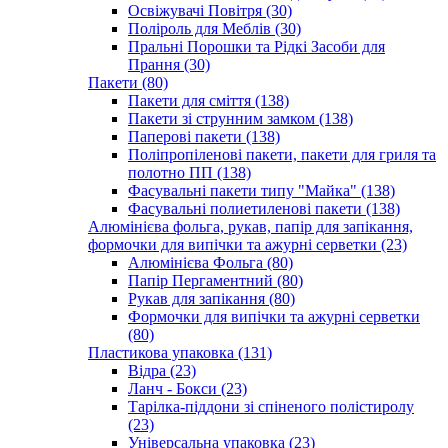
Освіжувачі Повітря (30)
Поліроль для Меблів (30)
Пральні Порошки та Рідкі Засоби для
Прання (30)
Пакети (80)
Пакети для сміття (138)
Пакети зі струнним замком (138)
Паперові пакети (138)
Поліпропіленові пакети, пакети для гриля та
полотно ПП (138)
Фасувальні пакети типу "Майка" (138)
Фасувальні полиетиленові пакети (138)
Алюмінієва фольга, рукав, папір для запікання,
формочки для випічки та ажурні серветки (23)
Алюмінієва Фольга (80)
Папір Пергаментний (80)
Рукав для запікання (80)
Формочки для випічки та ажурні серветки
(80)
Пластикова упаковка (131)
Відра (23)
Ланч - Бокси (23)
Тарілка-піддони зі спіненого полістиролу
(23)
Універсальна упаковка (23)