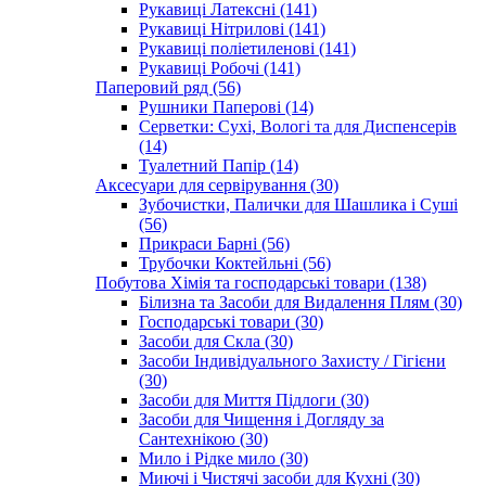
Рукавиці Латексні (141)
Рукавиці Нітрилові (141)
Рукавиці поліетиленові (141)
Рукавиці Робочі (141)
Паперовий ряд (56)
Рушники Паперові (14)
Серветки: Сухі, Вологі та для Диспенсерів
(14)
Туалетний Папір (14)
Аксесуари для сервірування (30)
Зубочистки, Палички для Шашлика і Суші
(56)
Прикраси Барні (56)
Трубочки Коктейльні (56)
Побутова Хімія та господарські товари (138)
Білизна та Засоби для Видалення Плям (30)
Господарські товари (30)
Засоби для Скла (30)
Засоби Індивідуального Захисту / Гігієни
(30)
Засоби для Миття Підлоги (30)
Засоби для Чищення і Догляду за
Сантехнікою (30)
Мило і Рідке мило (30)
Миючі і Чистячі засоби для Кухні (30)