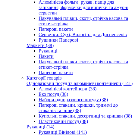
Алюмінієва фольга, рукав, папір для
запікання, формочки для випічки та ажурні
серветки
Пакувальні плівки, скотч, стрічка касова та
етикет-стрічка
Паперові пакети
Серветки: Сухі, Вологі та для Диспенсерів
Рушники Паперові
Маркети (38)
Рукавиці
Пакети
Пакувальні плівки, скотч, стрічка касова та
етикет-стрічка
Паперові пакети
Категорії товарів
Одноразовий посуд та алюмінієві контейнери (141)
Алюмінієві контейнери (38)
Еко посуд (38)
Набори одноразового посуду (38)
Паперові стакани, кришки, тримачі до
стаканів та інше (38)
Купольні стакани, десертниці та кришки (38)
Пластиковий посуд (38)
Рукавиці (14)
Рукавиці Вінілові (141)