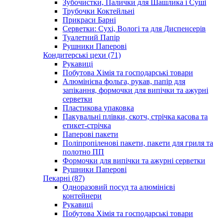
Зубочистки, Палички для Шашлика і Суші
Трубочки Коктейльні
Прикраси Барні
Серветки: Сухі, Вологі та для Диспенсерів
Туалетний Папір
Рушники Паперові
Кондитерські цехи (71)
Рукавиці
Побутова Хімія та господарські товари
Алюмінієва фольга, рукав, папір для
запікання, формочки для випічки та ажурні
серветки
Пластикова упаковка
Пакувальні плівки, скотч, стрічка касова та
етикет-стрічка
Паперові пакети
Поліпропіленові пакети, пакети для гриля та
полотно ПП
Формочки для випічки та ажурні серветки
Рушники Паперові
Пекарні (87)
Одноразовий посуд та алюмінієві
контейнери
Рукавиці
Побутова Хімія та господарські товари