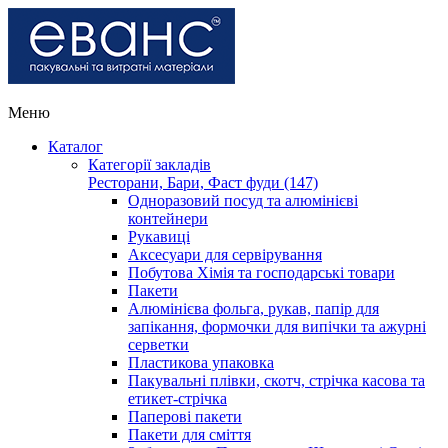
Меню
Каталог
Категорії закладів
Ресторани, Бари, Фаст фуди (147)
Одноразовий посуд та алюмінієві
контейнери
Рукавиці
Аксесуари для сервірування
Побутова Хімія та господарські товари
Пакети
Алюмінієва фольга, рукав, папір для
запікання, формочки для випічки та ажурні
серветки
Пластикова упаковка
Пакувальні плівки, скотч, стрічка касова та
етикет-стрічка
Паперові пакети
Пакети для сміття