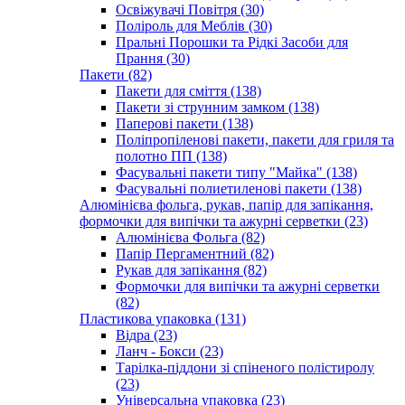
Освіжувачі Повітря (30)
Поліроль для Меблів (30)
Пральні Порошки та Рідкі Засоби для
Прання (30)
Пакети (82)
Пакети для сміття (138)
Пакети зі струнним замком (138)
Паперові пакети (138)
Поліпропіленові пакети, пакети для гриля та
полотно ПП (138)
Фасувальні пакети типу "Майка" (138)
Фасувальні полиетиленові пакети (138)
Алюмінієва фольга, рукав, папір для запікання,
формочки для випічки та ажурні серветки (23)
Алюмінієва Фольга (82)
Папір Пергаментний (82)
Рукав для запікання (82)
Формочки для випічки та ажурні серветки
(82)
Пластикова упаковка (131)
Відра (23)
Ланч - Бокси (23)
Тарілка-піддони зі спіненого полістиролу
(23)
Універсальна упаковка (23)