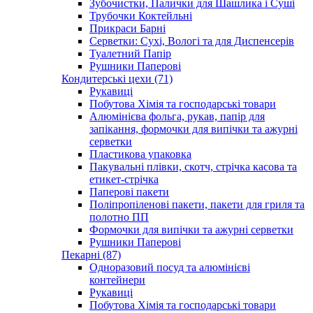
Зубочистки, Палички для Шашлика і Суші
Трубочки Коктейльні
Прикраси Барні
Серветки: Сухі, Вологі та для Диспенсерів
Туалетний Папір
Рушники Паперові
Кондитерські цехи (71)
Рукавиці
Побутова Хімія та господарські товари
Алюмінієва фольга, рукав, папір для
запікання, формочки для випічки та ажурні
серветки
Пластикова упаковка
Пакувальні плівки, скотч, стрічка касова та
етикет-стрічка
Паперові пакети
Поліпропіленові пакети, пакети для гриля та
полотно ПП
Формочки для випічки та ажурні серветки
Рушники Паперові
Пекарні (87)
Одноразовий посуд та алюмінієві
контейнери
Рукавиці
Побутова Хімія та господарські товари