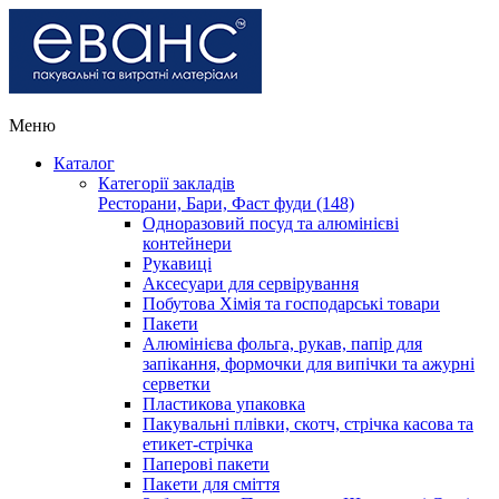
Меню
Каталог
Категорії закладів
Ресторани, Бари, Фаст фуди (148)
Одноразовий посуд та алюмінієві
контейнери
Рукавиці
Аксесуари для сервірування
Побутова Хімія та господарські товари
Пакети
Алюмінієва фольга, рукав, папір для
запікання, формочки для випічки та ажурні
серветки
Пластикова упаковка
Пакувальні плівки, скотч, стрічка касова та
етикет-стрічка
Паперові пакети
Пакети для сміття