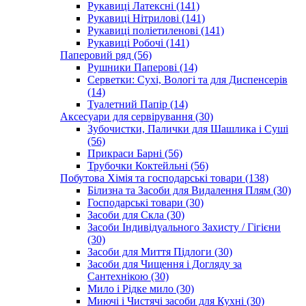
Рукавиці Латексні (141)
Рукавиці Нітрилові (141)
Рукавиці поліетиленові (141)
Рукавиці Робочі (141)
Паперовий ряд (56)
Рушники Паперові (14)
Серветки: Сухі, Вологі та для Диспенсерів
(14)
Туалетний Папір (14)
Аксесуари для сервірування (30)
Зубочистки, Палички для Шашлика і Суші
(56)
Прикраси Барні (56)
Трубочки Коктейльні (56)
Побутова Хімія та господарські товари (138)
Білизна та Засоби для Видалення Плям (30)
Господарські товари (30)
Засоби для Скла (30)
Засоби Індивідуального Захисту / Гігієни
(30)
Засоби для Миття Підлоги (30)
Засоби для Чищення і Догляду за
Сантехнікою (30)
Мило і Рідке мило (30)
Миючі і Чистячі засоби для Кухні (30)