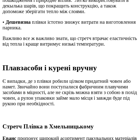
пошкодження і природне вплив. Легко використовувати в
декылька шарів, що покращить конструкцію, а також
допоможе зберігати тепло між слоями.
•
Дешевизна
плівки істотно знижує витрати на виготовлення
парника.
Важливо все ж важливо знати, що стретч втрачає еластичність
від тепла і краще витримує низькі температури.
Плавзасоби і курені вручну
Є випадки, де з плівки робили цілком придатний човен або
намет. Звичайно вони поступалися фабричним плавучими
засобами в міцності, але не скрізь можна взяти з собою в похід
човен, а рулон упаковки займе мало місця і завжди буде під
рукою при необхідності.
Стретч Плівка в Хмельницькому
Еванс
пропонує широкий асортимент пакувальних матеріалів