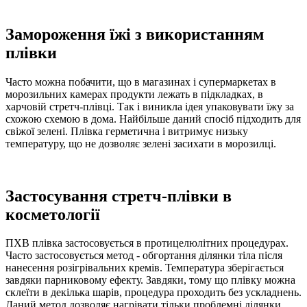
Замороження їжі з використанням
плівки
Часто можна побачити, що в магазинах і супермаркетах в
морозильних камерах продукти лежать в підкладках, в
харчовій стретч-плівці. Так і виникла ідея упаковувати їжу за
схожою схемою в дома. Найбільше даний спосіб підходить для
свіжої зелені. Плівка герметична і витримує низьку
температуру, що не дозволяє зелені засихати в морозилці.
Застосування стретч-плівки в
косметології
ПХВ плівка застосовується в протицелюлітних процедурах.
Часто застосовується метод - обгортання ділянки тіла після
нанесення розігрівальних кремів. Температура зберігається
завдяки парниковому ефекту. Завдяки, тому що плівку можна
склеїти в декілька шарів, процедура проходить без ускладнень.
Даний метод дозволяє нагрівати тільки проблемні ділянки,