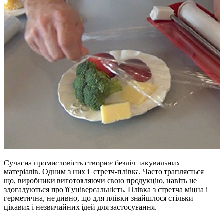
Сучасна промисловість створює безліч пакувальних
матеріалів. Одним з них і стретч-плівка. Часто трапляється
що, виробники виготовляючи свою продукцію, навіть не
здогадуються про її універсальність. Плівка з стретча міцна і
герметична, не дивно, що для плівки знайшлося стільки
цікавих і незвичайних ідей для застосування.