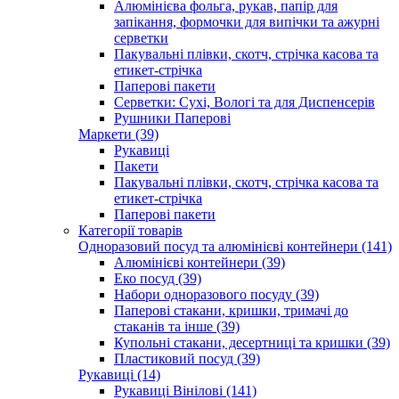
Алюмінієва фольга, рукав, папір для
запікання, формочки для випічки та ажурні
серветки
Пакувальні плівки, скотч, стрічка касова та
етикет-стрічка
Паперові пакети
Серветки: Сухі, Вологі та для Диспенсерів
Рушники Паперові
Маркети (39)
Рукавиці
Пакети
Пакувальні плівки, скотч, стрічка касова та
етикет-стрічка
Паперові пакети
Категорії товарів
Одноразовий посуд та алюмінієві контейнери (141)
Алюмінієві контейнери (39)
Еко посуд (39)
Набори одноразового посуду (39)
Паперові стакани, кришки, тримачі до
стаканів та інше (39)
Купольні стакани, десертниці та кришки (39)
Пластиковий посуд (39)
Рукавиці (14)
Рукавиці Вінілові (141)