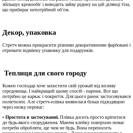
збільшує кровообіг і виводить зайву рідину на цій ділянці тіла,
що прибирає непотрібний об’єм.
Декор, упаковка
Стретч можна прикрасити різними декоративними фарбовані і
отримати відмінну упаковку для подарунків.
Теплиця для свого городу
Кожен господар хоче захистити свій урожай від впливу
середовища. І найкращий цьому спосіб - парник. Все що
потрібно це каркас і покриття. Для цього раннє застосовувався
поліетилен. Але стретч-плівка виявилася більш підходящою
через низку переваг:
•
Простота в застосуванні.
Плівка досить просто кріпитися
до будь-якого спорудження. Маючи клейку поверхню немає
потреби обробляти, ще чим не будь. Вона переносить