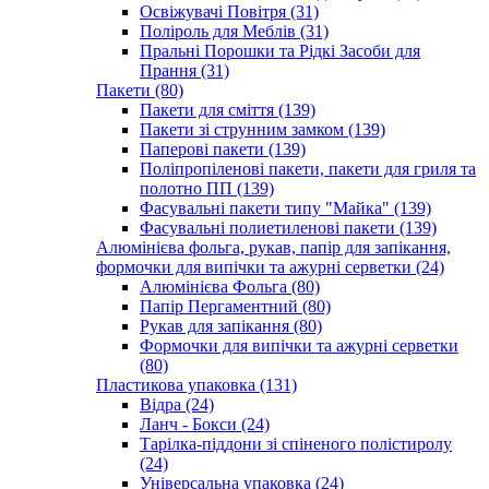
Освіжувачі Повітря (31)
Поліроль для Меблів (31)
Пральні Порошки та Рідкі Засоби для
Прання (31)
Пакети (80)
Пакети для сміття (139)
Пакети зі струнним замком (139)
Паперові пакети (139)
Поліпропіленові пакети, пакети для гриля та
полотно ПП (139)
Фасувальні пакети типу "Майка" (139)
Фасувальні полиетиленові пакети (139)
Алюмінієва фольга, рукав, папір для запікання,
формочки для випічки та ажурні серветки (24)
Алюмінієва Фольга (80)
Папір Пергаментний (80)
Рукав для запікання (80)
Формочки для випічки та ажурні серветки
(80)
Пластикова упаковка (131)
Відра (24)
Ланч - Бокси (24)
Тарілка-піддони зі спіненого полістиролу
(24)
Універсальна упаковка (24)