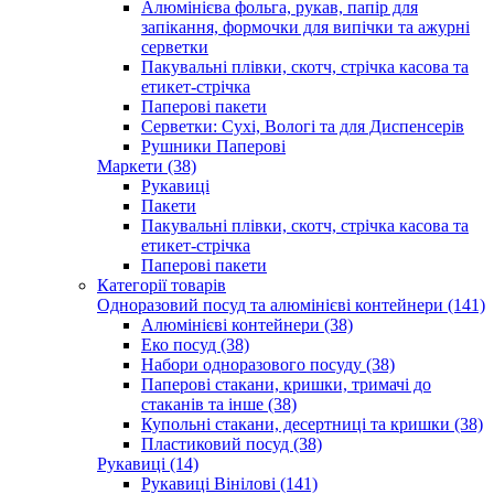
Алюмінієва фольга, рукав, папір для
запікання, формочки для випічки та ажурні
серветки
Пакувальні плівки, скотч, стрічка касова та
етикет-стрічка
Паперові пакети
Серветки: Сухі, Вологі та для Диспенсерів
Рушники Паперові
Маркети (38)
Рукавиці
Пакети
Пакувальні плівки, скотч, стрічка касова та
етикет-стрічка
Паперові пакети
Категорії товарів
Одноразовий посуд та алюмінієві контейнери (141)
Алюмінієві контейнери (38)
Еко посуд (38)
Набори одноразового посуду (38)
Паперові стакани, кришки, тримачі до
стаканів та інше (38)
Купольні стакани, десертниці та кришки (38)
Пластиковий посуд (38)
Рукавиці (14)
Рукавиці Вінілові (141)