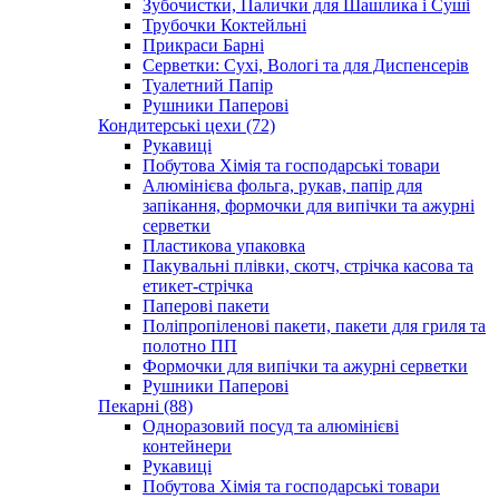
Зубочистки, Палички для Шашлика і Суші
Трубочки Коктейльні
Прикраси Барні
Серветки: Сухі, Вологі та для Диспенсерів
Туалетний Папір
Рушники Паперові
Кондитерські цехи (72)
Рукавиці
Побутова Хімія та господарські товари
Алюмінієва фольга, рукав, папір для
запікання, формочки для випічки та ажурні
серветки
Пластикова упаковка
Пакувальні плівки, скотч, стрічка касова та
етикет-стрічка
Паперові пакети
Поліпропіленові пакети, пакети для гриля та
полотно ПП
Формочки для випічки та ажурні серветки
Рушники Паперові
Пекарні (88)
Одноразовий посуд та алюмінієві
контейнери
Рукавиці
Побутова Хімія та господарські товари