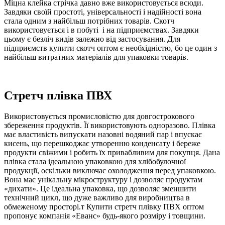
Міцна клейка стрічка давно вже використовується всюди.
Завдяки своїй простоті, універсальності і надійності вона
стала одним з найбільш потрібних товарів. Скотч
використовується і в побуті і на підприємствах. Завдяки
цьому є безліч видів залежно від застосування. Для
підприємств купити скотч оптом є необхідністю, бо це один з
найбільш витратних матеріалів для упаковки товарів.
Стретч плівка ПВХ
Використовується промисловістю для довгострокового
збереження продуктів. Її використовують одноразово. Плівка
має властивість випускати назовні водяний пар і впускає
кисень, що перешкоджає утворенню конденсату і береже
продукти свіжими і робить їх привабливим для покупця. Дана
плівка стала ідеальною упаковкою для хлібобулочної
продукції, оскільки виключає охолодження перед упаковкою.
Вона має унікальну мікроструктуру і дозволяє продуктам
«дихати». Це ідеальна упаковка, що дозволяє зменшити
технічний цикл, що дуже важливо для виробництва в
обмеженому просторі.т Купити стретч плівку ПВХ оптом
пропонує компанія «Еванс» будь-якого розміру і товщини.