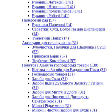
Рукавиці Латексні (141)
Рукавиці Нітрилові (141)
Рукавиці поліетиленові (141)
Рукавиці Робочі (141)
Паперовий ряд (57)
Рушники Паперові (14)
Серветки: Сухі, Вологі та для Диспенсерів
(14)
Туалетний Папір (14)
Аксесуари для сервірування (31)
Зубочистки, Палички для Шашлика і Суші
(57)
Прикраси Барні (57)
Трубочки Коктейльні (57)
Побутова Хімія та господарські товари (139)
Білизна та Засоби для Видалення Плям (31)
Господарські товари (31)
Засоби для Скла (31)
Засоби Індивідуального Захисту / Гігієни
(31)
Засоби для Миття Підлоги (31)
Засоби для Чищення і Догляду за
Сантехнікою (31)
Мило і Рідке мило (31)
Миючі і Чистячі засоби для Кухні (31)