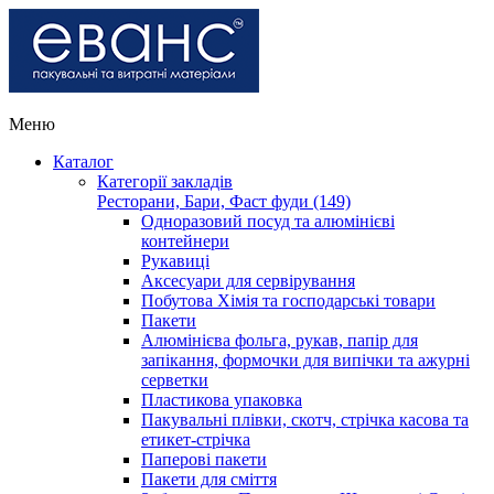
Меню
Каталог
Категорії закладів
Ресторани, Бари, Фаст фуди (149)
Одноразовий посуд та алюмінієві
контейнери
Рукавиці
Аксесуари для сервірування
Побутова Хімія та господарські товари
Пакети
Алюмінієва фольга, рукав, папір для
запікання, формочки для випічки та ажурні
серветки
Пластикова упаковка
Пакувальні плівки, скотч, стрічка касова та
етикет-стрічка
Паперові пакети
Пакети для сміття