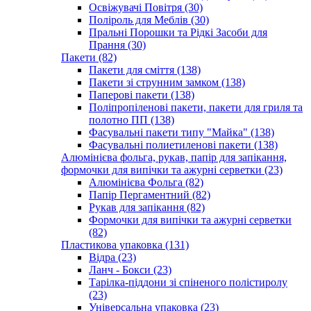
Освіжувачі Повітря (30)
Поліроль для Меблів (30)
Пральні Порошки та Рідкі Засоби для
Прання (30)
Пакети (82)
Пакети для сміття (138)
Пакети зі струнним замком (138)
Паперові пакети (138)
Поліпропіленові пакети, пакети для гриля та
полотно ПП (138)
Фасувальні пакети типу "Майка" (138)
Фасувальні полиетиленові пакети (138)
Алюмінієва фольга, рукав, папір для запікання,
формочки для випічки та ажурні серветки (23)
Алюмінієва Фольга (82)
Папір Пергаментний (82)
Рукав для запікання (82)
Формочки для випічки та ажурні серветки
(82)
Пластикова упаковка (131)
Відра (23)
Ланч - Бокси (23)
Тарілка-піддони зі спіненого полістиролу
(23)
Універсальна упаковка (23)