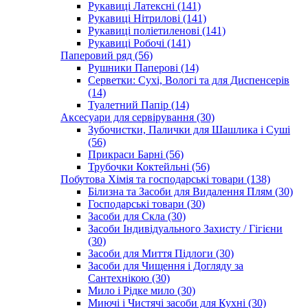
Рукавиці Латексні (141)
Рукавиці Нітрилові (141)
Рукавиці поліетиленові (141)
Рукавиці Робочі (141)
Паперовий ряд (56)
Рушники Паперові (14)
Серветки: Сухі, Вологі та для Диспенсерів
(14)
Туалетний Папір (14)
Аксесуари для сервірування (30)
Зубочистки, Палички для Шашлика і Суші
(56)
Прикраси Барні (56)
Трубочки Коктейльні (56)
Побутова Хімія та господарські товари (138)
Білизна та Засоби для Видалення Плям (30)
Господарські товари (30)
Засоби для Скла (30)
Засоби Індивідуального Захисту / Гігієни
(30)
Засоби для Миття Підлоги (30)
Засоби для Чищення і Догляду за
Сантехнікою (30)
Мило і Рідке мило (30)
Миючі і Чистячі засоби для Кухні (30)