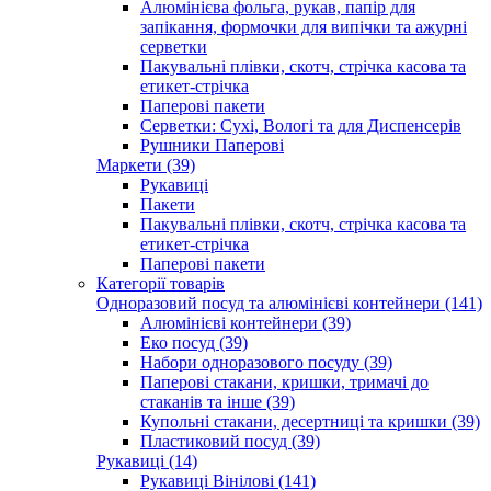
Алюмінієва фольга, рукав, папір для
запікання, формочки для випічки та ажурні
серветки
Пакувальні плівки, скотч, стрічка касова та
етикет-стрічка
Паперові пакети
Серветки: Сухі, Вологі та для Диспенсерів
Рушники Паперові
Маркети (39)
Рукавиці
Пакети
Пакувальні плівки, скотч, стрічка касова та
етикет-стрічка
Паперові пакети
Категорії товарів
Одноразовий посуд та алюмінієві контейнери (141)
Алюмінієві контейнери (39)
Еко посуд (39)
Набори одноразового посуду (39)
Паперові стакани, кришки, тримачі до
стаканів та інше (39)
Купольні стакани, десертниці та кришки (39)
Пластиковий посуд (39)
Рукавиці (14)
Рукавиці Вінілові (141)