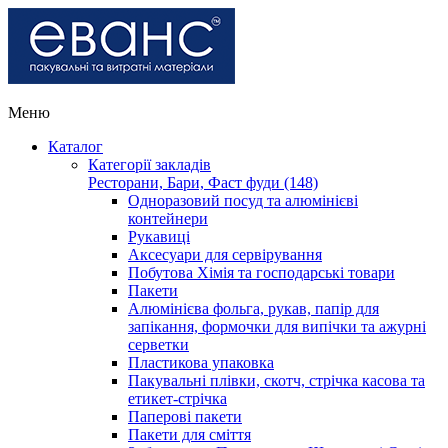
Меню
Каталог
Категорії закладів
Ресторани, Бари, Фаст фуди (148)
Одноразовий посуд та алюмінієві
контейнери
Рукавиці
Аксесуари для сервірування
Побутова Хімія та господарські товари
Пакети
Алюмінієва фольга, рукав, папір для
запікання, формочки для випічки та ажурні
серветки
Пластикова упаковка
Пакувальні плівки, скотч, стрічка касова та
етикет-стрічка
Паперові пакети
Пакети для сміття