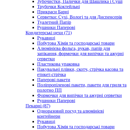
Зубочистки, Палички для Шашлика і Суші
Трубочки Коктейльні
Прикраси Барні
Серветки: Сухі, Вологі та для Диспенсерів
Туалетний Папір
Рушники Паперові
Кондитерські цехи (71)
Рукавиці
Побутова Хімія та господарські товари
Алюмінієва фольга, рукав, папір для
запікання, формочки для випічки та ажурні
серветки
Пластикова упаковка
Пакувальні плівки, скотч, стрічка касова та
етикет-стрічка
Паперові пакети
Поліпропіленові пакети, пакети для гриля та
полотно ПП
Формочки для випічки та ажурні серветки
Рушники Паперові
Пекарні (87)
Одноразовий посуд та алюмінієві
контейнери
Рукавиці
Побутова Хімія та господарські товари