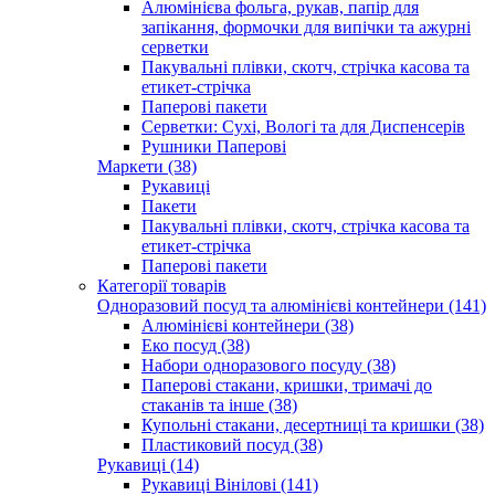
Алюмінієва фольга, рукав, папір для
запікання, формочки для випічки та ажурні
серветки
Пакувальні плівки, скотч, стрічка касова та
етикет-стрічка
Паперові пакети
Серветки: Сухі, Вологі та для Диспенсерів
Рушники Паперові
Маркети (38)
Рукавиці
Пакети
Пакувальні плівки, скотч, стрічка касова та
етикет-стрічка
Паперові пакети
Категорії товарів
Одноразовий посуд та алюмінієві контейнери (141)
Алюмінієві контейнери (38)
Еко посуд (38)
Набори одноразового посуду (38)
Паперові стакани, кришки, тримачі до
стаканів та інше (38)
Купольні стакани, десертниці та кришки (38)
Пластиковий посуд (38)
Рукавиці (14)
Рукавиці Вінілові (141)