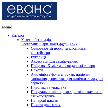
Меню
Каталог
Категорії закладів
Ресторани, Бари, Фаст фуди (147)
Одноразовий посуд та алюмінієві
контейнери
Рукавиці
Аксесуари для сервірування
Побутова Хімія та господарські товари
Пакети
Алюмінієва фольга, рукав, папір для
запікання, формочки для випічки та ажурні
серветки
Пластикова упаковка
Пакувальні плівки, скотч, стрічка касова та
етикет-стрічка
Паперові пакети
Пакети для сміття