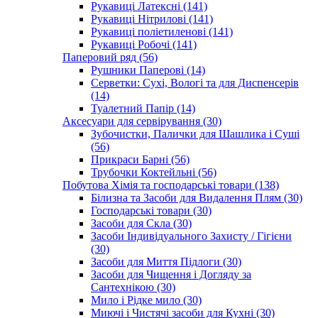
Рукавиці Латексні (141)
Рукавиці Нітрилові (141)
Рукавиці поліетиленові (141)
Рукавиці Робочі (141)
Паперовий ряд (56)
Рушники Паперові (14)
Серветки: Сухі, Вологі та для Диспенсерів
(14)
Туалетний Папір (14)
Аксесуари для сервірування (30)
Зубочистки, Палички для Шашлика і Суші
(56)
Прикраси Барні (56)
Трубочки Коктейльні (56)
Побутова Хімія та господарські товари (138)
Білизна та Засоби для Видалення Плям (30)
Господарські товари (30)
Засоби для Скла (30)
Засоби Індивідуального Захисту / Гігієни
(30)
Засоби для Миття Підлоги (30)
Засоби для Чищення і Догляду за
Сантехнікою (30)
Мило і Рідке мило (30)
Миючі і Чистячі засоби для Кухні (30)