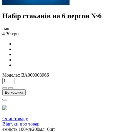
Набір стаканів на 6 персон №6
пак
4.30 грн.
Модель::
ВА000003966
До кошика
Опис товару
Відгуки про товар
ємність 100мл/200мл -6шт