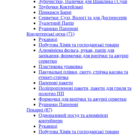
Зубочистки, Палички для Шашлика і Суші
Трубочки Коктейльні
Прикраси Барні
Серветки: Сухі, Вологі та для Диспенсерів
Туалетний Папір
Рушники Паперові
Кондитерські цехи (71)
Рукавиці
Побутова Хімія та господарські товари
Алюмінієва фольга, рукав, папір для
запікання, формочки для випічки та ажурні
серветки
Пластикова упаковка
Пакувальні плівки, скотч, стрічка касова та
етикет-стрічка
Паперові пакети
Поліпропіленові пакети, пакети для гриля та
полотно ПП
Формочки для випічки та ажурні серветки
Рушники Паперові
Пекарні (87)
Одноразовий посуд та алюмінієві
контейнери
Рукавиці
Побутова Хімія та господарські товари