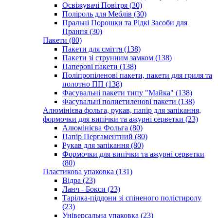
Освіжувачі Повітря (30)
Поліроль для Меблів (30)
Пральні Порошки та Рідкі Засоби для
Прання (30)
Пакети (80)
Пакети для сміття (138)
Пакети зі струнним замком (138)
Паперові пакети (138)
Поліпропіленові пакети, пакети для гриля та
полотно ПП (138)
Фасувальні пакети типу "Майка" (138)
Фасувальні полиетиленові пакети (138)
Алюмінієва фольга, рукав, папір для запікання,
формочки для випічки та ажурні серветки (23)
Алюмінієва Фольга (80)
Папір Пергаментний (80)
Рукав для запікання (80)
Формочки для випічки та ажурні серветки
(80)
Пластикова упаковка (131)
Відра (23)
Ланч - Бокси (23)
Тарілка-піддони зі спіненого полістиролу
(23)
Універсальна упаковка (23)