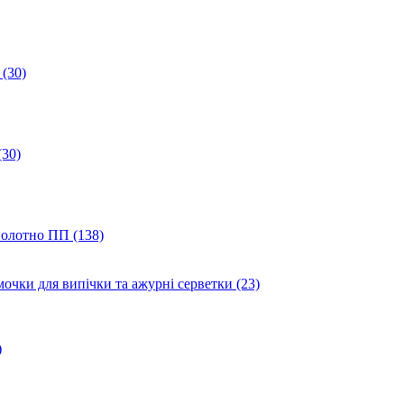
(30)
(30)
полотно ПП (138)
мочки для випічки та ажурні серветки (23)
)