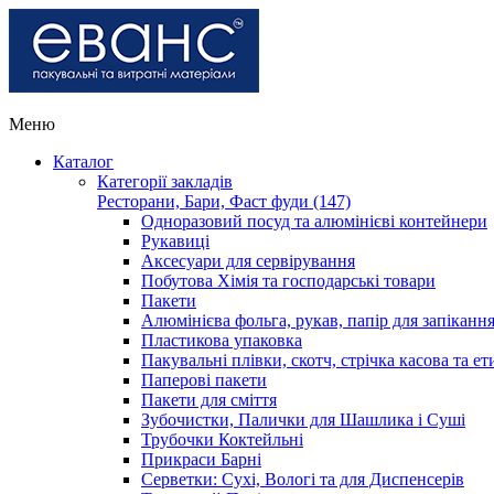
Меню
Каталог
Категорії закладів
Ресторани, Бари, Фаст фуди (147)
Одноразовий посуд та алюмінієві контейнери
Рукавиці
Аксесуари для сервірування
Побутова Хімія та господарські товари
Пакети
Алюмінієва фольга, рукав, папір для запіканн
Пластикова упаковка
Пакувальні плівки, скотч, стрічка касова та ет
Паперові пакети
Пакети для сміття
Зубочистки, Палички для Шашлика і Суші
Трубочки Коктейльні
Прикраси Барні
Серветки: Сухі, Вологі та для Диспенсерів