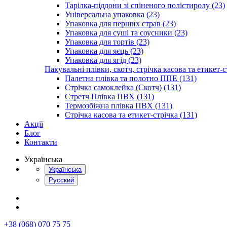
Тарілка-піддони зі спіненого полістиролу (23)
Універсальна упаковка (23)
Упаковка для перших страв (23)
Упаковка для суші та соусники (23)
Упаковка для тортів (23)
Упаковка для яєць (23)
Упаковка для ягід (23)
Пакувальні плівки, скотч, стрічка касова та етикет-с
Палетна плівка та полотно ППЕ (131)
Стрічка самоклейка (Скотч) (131)
Стретч Плівка ПВХ (131)
Термозбіжна плівка ПВХ (131)
Стрічка касова та етикет-стрічка (131)
Акції
Блог
Контакти
Українська
Українська
Русский
+38 (068) 070 75 75