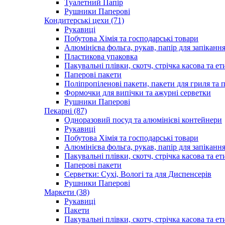
Туалетний Папір
Рушники Паперові
Кондитерські цехи (71)
Рукавиці
Побутова Хімія та господарські товари
Алюмінієва фольга, рукав, папір для запіканн
Пластикова упаковка
Пакувальні плівки, скотч, стрічка касова та ет
Паперові пакети
Поліпропіленові пакети, пакети для гриля та
Формочки для випічки та ажурні серветки
Рушники Паперові
Пекарні (87)
Одноразовий посуд та алюмінієві контейнери
Рукавиці
Побутова Хімія та господарські товари
Алюмінієва фольга, рукав, папір для запіканн
Пакувальні плівки, скотч, стрічка касова та ет
Паперові пакети
Серветки: Сухі, Вологі та для Диспенсерів
Рушники Паперові
Маркети (38)
Рукавиці
Пакети
Пакувальні плівки, скотч, стрічка касова та ет