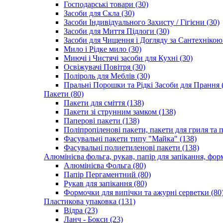
Господарські товари (30)
Засоби для Скла (30)
Засоби Індивідуального Захисту / Гігієни (30)
Засоби для Миття Підлоги (30)
Засоби для Чищення і Догляду за Сантехнікою 
Мило і Рідке мило (30)
Миючі і Чистячі засоби для Кухні (30)
Освіжувачі Повітря (30)
Поліроль для Меблів (30)
Пральні Порошки та Рідкі Засоби для Прання 
Пакети (80)
Пакети для сміття (138)
Пакети зі струнним замком (138)
Паперові пакети (138)
Поліпропіленові пакети, пакети для гриля та 
Фасувальні пакети типу "Майка" (138)
Фасувальні полиетиленові пакети (138)
Алюмінієва фольга, рукав, папір для запікання, фор
Алюмінієва Фольга (80)
Папір Пергаментний (80)
Рукав для запікання (80)
Формочки для випічки та ажурні серветки (80
Пластикова упаковка (131)
Відра (23)
Ланч - Бокси (23)