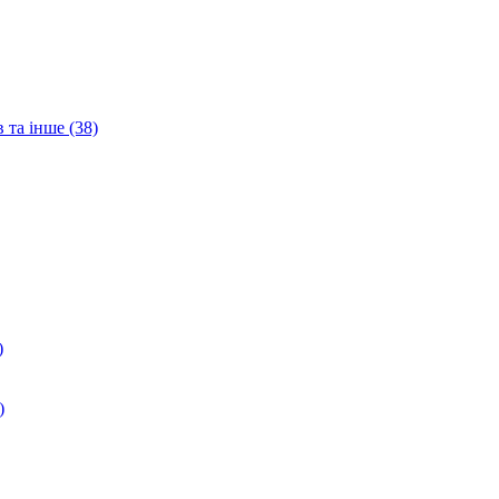
 та інше (38)
)
)