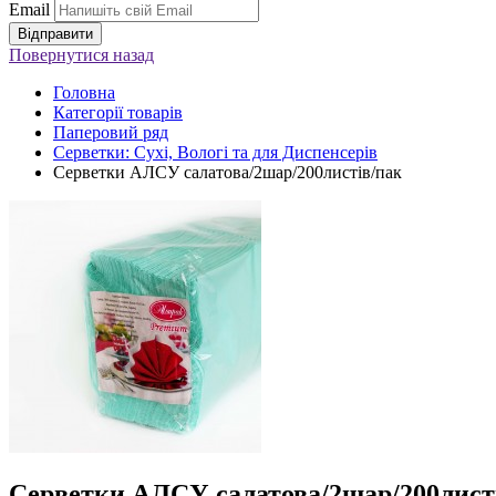
Email
Повернутися
назад
Головна
Категорії товарів
Паперовий ряд
Серветки: Сухі, Вологі та для Диспенсерів
Серветки АЛСУ салатова/2шар/200листів/пак
Серветки АЛСУ салатова/2шар/200лист