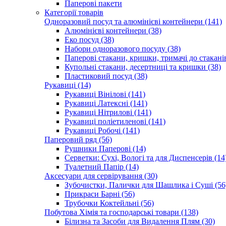
Паперові пакети
Категорії товарів
Одноразовий посуд та алюмінієві контейнери (141)
Алюмінієві контейнери (38)
Еко посуд (38)
Набори одноразового посуду (38)
Паперові стакани, кришки, тримачі до стаканів
Купольні стакани, десертниці та кришки (38)
Пластиковий посуд (38)
Рукавиці (14)
Рукавиці Вінілові (141)
Рукавиці Латексні (141)
Рукавиці Нітрилові (141)
Рукавиці поліетиленові (141)
Рукавиці Робочі (141)
Паперовий ряд (56)
Рушники Паперові (14)
Серветки: Сухі, Вологі та для Диспенсерів (14
Туалетний Папір (14)
Аксесуари для сервірування (30)
Зубочистки, Палички для Шашлика і Суші (56
Прикраси Барні (56)
Трубочки Коктейльні (56)
Побутова Хімія та господарські товари (138)
Білизна та Засоби для Видалення Плям (30)