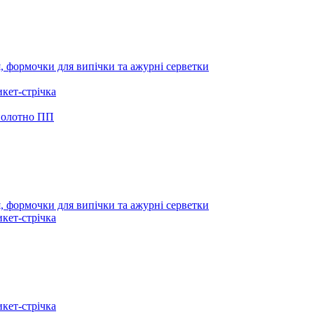
я, формочки для випічки та ажурні серветки
икет-стрічка
 полотно ПП
я, формочки для випічки та ажурні серветки
икет-стрічка
икет-стрічка