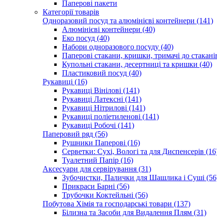
Паперові пакети
Категорії товарів
Одноразовий посуд та алюмінієві контейнери (141)
Алюмінієві контейнери (40)
Еко посуд (40)
Набори одноразового посуду (40)
Паперові стакани, кришки, тримачі до стаканів
Купольні стакани, десертниці та кришки (40)
Пластиковий посуд (40)
Рукавиці (16)
Рукавиці Вінілові (141)
Рукавиці Латексні (141)
Рукавиці Нітрилові (141)
Рукавиці поліетиленові (141)
Рукавиці Робочі (141)
Паперовий ряд (56)
Рушники Паперові (16)
Серветки: Сухі, Вологі та для Диспенсерів (16
Туалетний Папір (16)
Аксесуари для сервірування (31)
Зубочистки, Палички для Шашлика і Суші (56
Прикраси Барні (56)
Трубочки Коктейльні (56)
Побутова Хімія та господарські товари (137)
Білизна та Засоби для Видалення Плям (31)