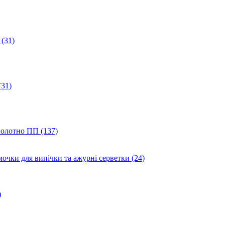
(31)
(31)
полотно ПП (137)
мочки для випічки та ажурні серветки (24)
)