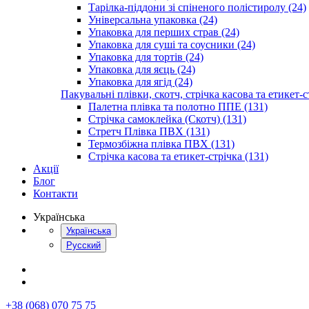
Тарілка-піддони зі спіненого полістиролу (24)
Універсальна упаковка (24)
Упаковка для перших страв (24)
Упаковка для суші та соусники (24)
Упаковка для тортів (24)
Упаковка для яєць (24)
Упаковка для ягід (24)
Пакувальні плівки, скотч, стрічка касова та етикет-с
Палетна плівка та полотно ППЕ (131)
Стрічка самоклейка (Скотч) (131)
Стретч Плівка ПВХ (131)
Термозбіжна плівка ПВХ (131)
Стрічка касова та етикет-стрічка (131)
Акції
Блог
Контакти
Українська
Українська
Русский
+38 (068) 070 75 75