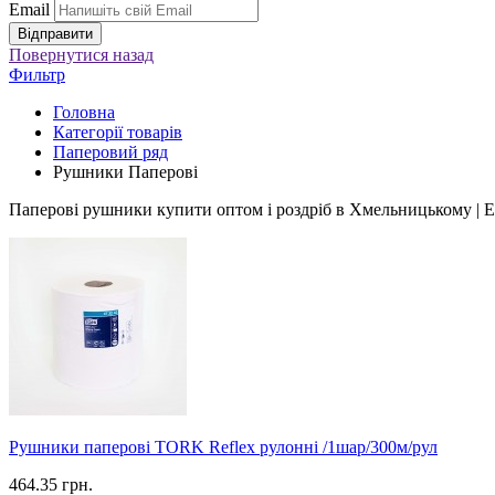
Email
Повернутися
назад
Фильтр
Головна
Категорії товарів
Паперовий ряд
Рушники Паперові
Паперові рушники купити оптом і роздріб в Хмельницькому | E
Рушники паперові TORK Reflex рулонні /1шар/300м/рул
464.35 грн.