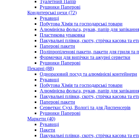
Туалетний Папір
Рушники Паперові
Кондитерські цехи (72)
Рукавиці
Побутова Хімія та господарські товари
Алюмінієва фольга, рукав, папір для запіканн
Пластикова упаковка
Пакувальні плівки, скотч, стрічка касова та ет
Паперові пакети
Поліпропіленові пакети, пакети для гриля та
Формочки для випічки та ажурні серветки
Рушники Паперові
Пекарні (88)
Одноразовий посуд та алюмінієві контейнери
Рукавиці
Побутова Хімія та господарські товари
Алюмінієва фольга, рукав, папір для запіканн
Пакувальні плівки, скотч, стрічка касова та ет
Паперові пакети
Серветки: Сухі, Вологі та для Диспенсерів
Рушники Паперові
Маркети (40)
Рукавиці
Пакети
Пакувальні плівки, скотч, стрічка касова та ет