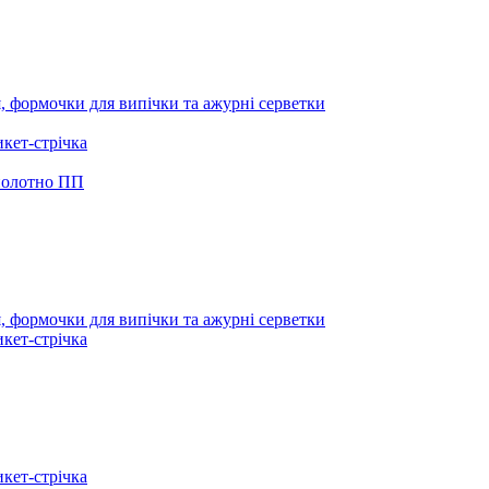
я, формочки для випічки та ажурні серветки
икет-стрічка
 полотно ПП
я, формочки для випічки та ажурні серветки
икет-стрічка
икет-стрічка