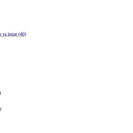
 та інше (40)
)
)