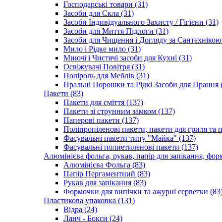
Господарські товари (31)
Засоби для Скла (31)
Засоби Індивідуального Захисту / Гігієни (31)
Засоби для Миття Підлоги (31)
Засоби для Чищення і Догляду за Сантехнікою 
Мило і Рідке мило (31)
Миючі і Чистячі засоби для Кухні (31)
Освіжувачі Повітря (31)
Поліроль для Меблів (31)
Пральні Порошки та Рідкі Засоби для Прання 
Пакети (83)
Пакети для сміття (137)
Пакети зі струнним замком (137)
Паперові пакети (137)
Поліпропіленові пакети, пакети для гриля та 
Фасувальні пакети типу "Майка" (137)
Фасувальні полиетиленові пакети (137)
Алюмінієва фольга, рукав, папір для запікання, фор
Алюмінієва Фольга (83)
Папір Пергаментний (83)
Рукав для запікання (83)
Формочки для випічки та ажурні серветки (83
Пластикова упаковка (131)
Відра (24)
Ланч - Бокси (24)