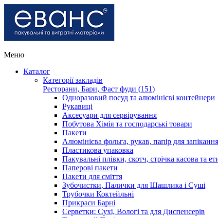
Меню
Каталог
Категорії закладів
Ресторани, Бари, Фаст фуди (151)
Одноразовий посуд та алюмінієві контейнери
Рукавиці
Аксесуари для сервірування
Побутова Хімія та господарські товари
Пакети
Алюмінієва фольга, рукав, папір для запіканн
Пластикова упаковка
Пакувальні плівки, скотч, стрічка касова та ет
Паперові пакети
Пакети для сміття
Зубочистки, Палички для Шашлика і Суші
Трубочки Коктейльні
Прикраси Барні
Серветки: Сухі, Вологі та для Диспенсерів