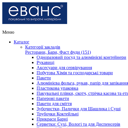
Меню
Каталог
Категорії закладів
Ресторани, Бари, Фаст фуди (151)
Одноразовий посуд та алюмінієві контейнери
Рукавиці
Аксесуари для сервірування
Побутова Хімія та господарські товари
Пакети
Алюмінієва фольга, рукав, папір для запіканн
Пластикова упаковка
Пакувальні плівки, скотч, стрічка касова та ет
Паперові пакети
Пакети для сміття
Зубочистки, Палички для Шашлика і Суші
Трубочки Коктейльні
Прикраси Барні
Серветки: Сухі, Вологі та для Диспенсерів