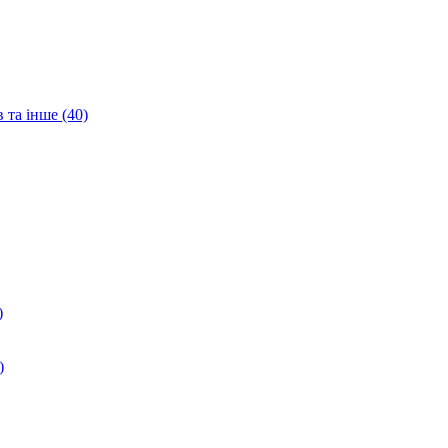
 та інше (40)
)
)