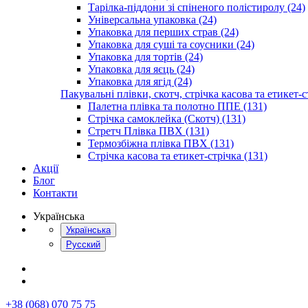
Тарілка-піддони зі спіненого полістиролу (24)
Універсальна упаковка (24)
Упаковка для перших страв (24)
Упаковка для суші та соусники (24)
Упаковка для тортів (24)
Упаковка для яєць (24)
Упаковка для ягід (24)
Пакувальні плівки, скотч, стрічка касова та етикет-с
Палетна плівка та полотно ППЕ (131)
Стрічка самоклейка (Скотч) (131)
Стретч Плівка ПВХ (131)
Термозбіжна плівка ПВХ (131)
Стрічка касова та етикет-стрічка (131)
Акції
Блог
Контакти
Українська
Українська
Русский
+38 (068) 070 75 75