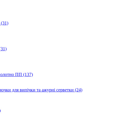
(31)
(31)
полотно ПП (137)
мочки для випічки та ажурні серветки (24)
)