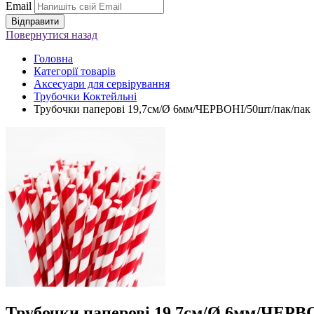
Email
Повернутися
назад
Головна
Категорії товарів
Аксесуари для сервірування
Трубочки Коктейльні
Трубочки паперові 19,7см/Ø 6мм/ЧЕРВОНІ/50шт/пак/пак
Трубочки паперові 19,7см/Ø 6мм/ЧЕРВ