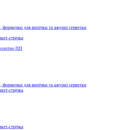
я, формочки для випічки та ажурні серветки
икет-стрічка
 полотно ПП
я, формочки для випічки та ажурні серветки
икет-стрічка
икет-стрічка