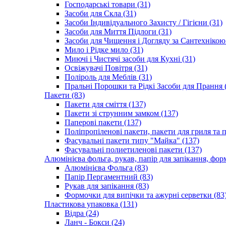
Господарські товари (31)
Засоби для Скла (31)
Засоби Індивідуального Захисту / Гігієни (31)
Засоби для Миття Підлоги (31)
Засоби для Чищення і Догляду за Сантехнікою 
Мило і Рідке мило (31)
Миючі і Чистячі засоби для Кухні (31)
Освіжувачі Повітря (31)
Поліроль для Меблів (31)
Пральні Порошки та Рідкі Засоби для Прання 
Пакети (83)
Пакети для сміття (137)
Пакети зі струнним замком (137)
Паперові пакети (137)
Поліпропіленові пакети, пакети для гриля та 
Фасувальні пакети типу "Майка" (137)
Фасувальні полиетиленові пакети (137)
Алюмінієва фольга, рукав, папір для запікання, фор
Алюмінієва Фольга (83)
Папір Пергаментний (83)
Рукав для запікання (83)
Формочки для випічки та ажурні серветки (83
Пластикова упаковка (131)
Відра (24)
Ланч - Бокси (24)