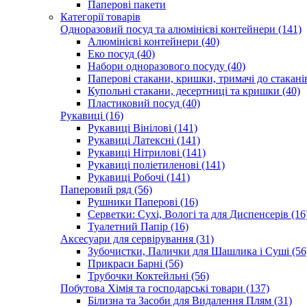
Паперові пакети
Категорії товарів
Одноразовий посуд та алюмінієві контейнери (141)
Алюмінієві контейнери (40)
Еко посуд (40)
Набори одноразового посуду (40)
Паперові стакани, кришки, тримачі до стаканів
Купольні стакани, десертниці та кришки (40)
Пластиковий посуд (40)
Рукавиці (16)
Рукавиці Вінілові (141)
Рукавиці Латексні (141)
Рукавиці Нітрилові (141)
Рукавиці поліетиленові (141)
Рукавиці Робочі (141)
Паперовий ряд (56)
Рушники Паперові (16)
Серветки: Сухі, Вологі та для Диспенсерів (16
Туалетний Папір (16)
Аксесуари для сервірування (31)
Зубочистки, Палички для Шашлика і Суші (56
Прикраси Барні (56)
Трубочки Коктейльні (56)
Побутова Хімія та господарські товари (137)
Білизна та Засоби для Видалення Плям (31)