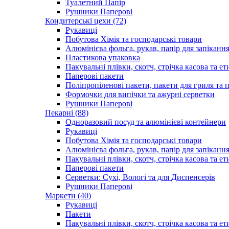
Туалетний Папір
Рушники Паперові
Кондитерські цехи (72)
Рукавиці
Побутова Хімія та господарські товари
Алюмінієва фольга, рукав, папір для запіканн
Пластикова упаковка
Пакувальні плівки, скотч, стрічка касова та ет
Паперові пакети
Поліпропіленові пакети, пакети для гриля та
Формочки для випічки та ажурні серветки
Рушники Паперові
Пекарні (88)
Одноразовий посуд та алюмінієві контейнери
Рукавиці
Побутова Хімія та господарські товари
Алюмінієва фольга, рукав, папір для запіканн
Пакувальні плівки, скотч, стрічка касова та ет
Паперові пакети
Серветки: Сухі, Вологі та для Диспенсерів
Рушники Паперові
Маркети (40)
Рукавиці
Пакети
Пакувальні плівки, скотч, стрічка касова та ет