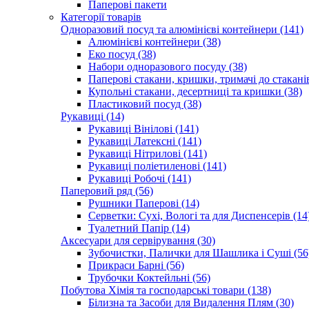
Паперові пакети
Категорії товарів
Одноразовий посуд та алюмінієві контейнери (141)
Алюмінієві контейнери (38)
Еко посуд (38)
Набори одноразового посуду (38)
Паперові стакани, кришки, тримачі до стаканів
Купольні стакани, десертниці та кришки (38)
Пластиковий посуд (38)
Рукавиці (14)
Рукавиці Вінілові (141)
Рукавиці Латексні (141)
Рукавиці Нітрилові (141)
Рукавиці поліетиленові (141)
Рукавиці Робочі (141)
Паперовий ряд (56)
Рушники Паперові (14)
Серветки: Сухі, Вологі та для Диспенсерів (14
Туалетний Папір (14)
Аксесуари для сервірування (30)
Зубочистки, Палички для Шашлика і Суші (56
Прикраси Барні (56)
Трубочки Коктейльні (56)
Побутова Хімія та господарські товари (138)
Білизна та Засоби для Видалення Плям (30)