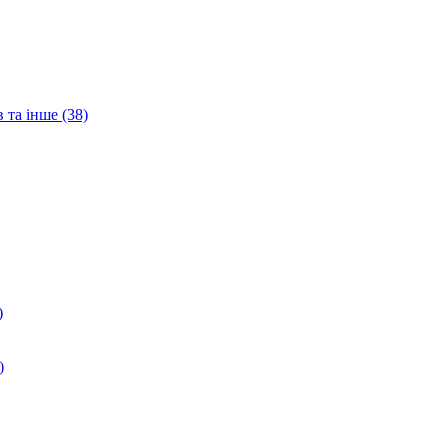
 та інше (38)
)
)