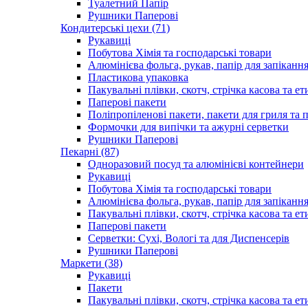
Туалетний Папір
Рушники Паперові
Кондитерські цехи (71)
Рукавиці
Побутова Хімія та господарські товари
Алюмінієва фольга, рукав, папір для запіканн
Пластикова упаковка
Пакувальні плівки, скотч, стрічка касова та ет
Паперові пакети
Поліпропіленові пакети, пакети для гриля та
Формочки для випічки та ажурні серветки
Рушники Паперові
Пекарні (87)
Одноразовий посуд та алюмінієві контейнери
Рукавиці
Побутова Хімія та господарські товари
Алюмінієва фольга, рукав, папір для запіканн
Пакувальні плівки, скотч, стрічка касова та ет
Паперові пакети
Серветки: Сухі, Вологі та для Диспенсерів
Рушники Паперові
Маркети (38)
Рукавиці
Пакети
Пакувальні плівки, скотч, стрічка касова та ет