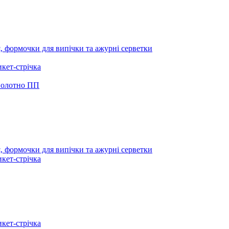
я, формочки для випічки та ажурні серветки
икет-стрічка
 полотно ПП
я, формочки для випічки та ажурні серветки
икет-стрічка
икет-стрічка