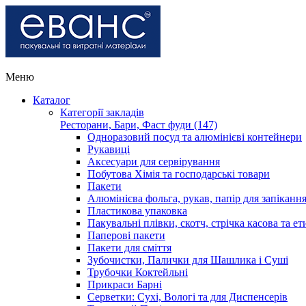
Меню
Каталог
Категорії закладів
Ресторани, Бари, Фаст фуди (147)
Одноразовий посуд та алюмінієві контейнери
Рукавиці
Аксесуари для сервірування
Побутова Хімія та господарські товари
Пакети
Алюмінієва фольга, рукав, папір для запіканн
Пластикова упаковка
Пакувальні плівки, скотч, стрічка касова та ет
Паперові пакети
Пакети для сміття
Зубочистки, Палички для Шашлика і Суші
Трубочки Коктейльні
Прикраси Барні
Серветки: Сухі, Вологі та для Диспенсерів