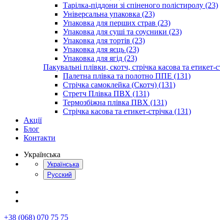
Тарілка-піддони зі спіненого полістиролу (23)
Універсальна упаковка (23)
Упаковка для перших страв (23)
Упаковка для суші та соусники (23)
Упаковка для тортів (23)
Упаковка для яєць (23)
Упаковка для ягід (23)
Пакувальні плівки, скотч, стрічка касова та етикет-с
Палетна плівка та полотно ППЕ (131)
Стрічка самоклейка (Скотч) (131)
Стретч Плівка ПВХ (131)
Термозбіжна плівка ПВХ (131)
Стрічка касова та етикет-стрічка (131)
Акції
Блог
Контакти
Українська
Українська
Русский
+38 (068) 070 75 75