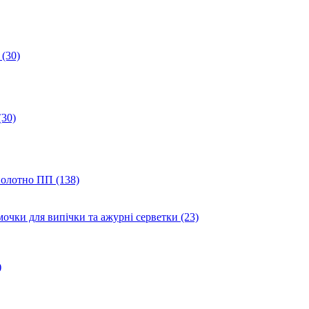
(30)
(30)
полотно ПП (138)
мочки для випічки та ажурні серветки (23)
)