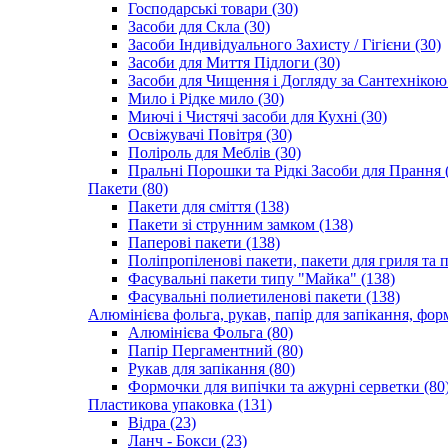
Господарські товари (30)
Засоби для Скла (30)
Засоби Індивідуального Захисту / Гігієни (30)
Засоби для Миття Підлоги (30)
Засоби для Чищення і Догляду за Сантехнікою 
Мило і Рідке мило (30)
Миючі і Чистячі засоби для Кухні (30)
Освіжувачі Повітря (30)
Поліроль для Меблів (30)
Пральні Порошки та Рідкі Засоби для Прання 
Пакети (80)
Пакети для сміття (138)
Пакети зі струнним замком (138)
Паперові пакети (138)
Поліпропіленові пакети, пакети для гриля та 
Фасувальні пакети типу "Майка" (138)
Фасувальні полиетиленові пакети (138)
Алюмінієва фольга, рукав, папір для запікання, фор
Алюмінієва Фольга (80)
Папір Пергаментний (80)
Рукав для запікання (80)
Формочки для випічки та ажурні серветки (80
Пластикова упаковка (131)
Відра (23)
Ланч - Бокси (23)