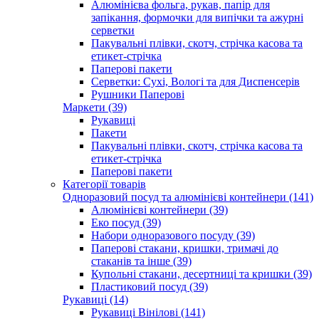
Алюмінієва фольга, рукав, папір для
запікання, формочки для випічки та ажурні
серветки
Пакувальні плівки, скотч, стрічка касова та
етикет-стрічка
Паперові пакети
Серветки: Сухі, Вологі та для Диспенсерів
Рушники Паперові
Маркети (39)
Рукавиці
Пакети
Пакувальні плівки, скотч, стрічка касова та
етикет-стрічка
Паперові пакети
Категорії товарів
Одноразовий посуд та алюмінієві контейнери (141)
Алюмінієві контейнери (39)
Еко посуд (39)
Набори одноразового посуду (39)
Паперові стакани, кришки, тримачі до
стаканів та інше (39)
Купольні стакани, десертниці та кришки (39)
Пластиковий посуд (39)
Рукавиці (14)
Рукавиці Вінілові (141)