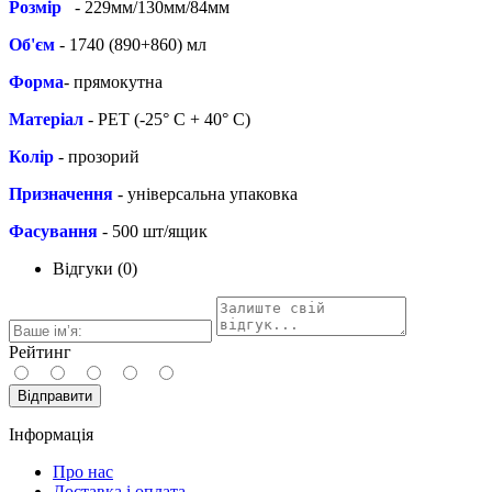
Розмір
- 229мм/130мм/84мм
Об'єм
- 1740 (890+860) мл
Форма
- прямокутна
Матеріал
- PЕТ (-25° С + 40° С)
Колір
- прозорий
Призначення
- універсальна упаковка
Фасування
- 500 шт/ящик
Відгуки (0)
Рейтинг
Відправити
Інформація
Про нас
Доставка і оплата