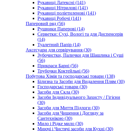
Рукавиці Латексні (141)
Рукавиці Нітрилові (141)
Рукавиці поліетиленові (141)
Рукавиці Робочі (141)
Паперовий ряд (56)
Рушники Паперові (14)
Серветки: Сухі, Вологі та для Диспенсерів
(14)
Туалетний Папір (14)
Аксесуари для сервірування (30)
Зубочистки, Палички для Шашлика і Суші
(56)
Прикраси Барні (56)
Трубочки Коктейльні (56)
Побутова Хімія та господарські товари (138)
Білизна та Засоби для Видалення Плям (30)
Господарські товари (30)
Засоби для Скла (30)
Засоби Індивідуального Захисту / Гігієни
(30)
Засоби для Миття Підлоги (30)
Засоби для Чищення і Догляду за
Сантехнікою (30)
Мило і Рідке мило (30)
Миючі і Чистячі засоби для Кухні (30)