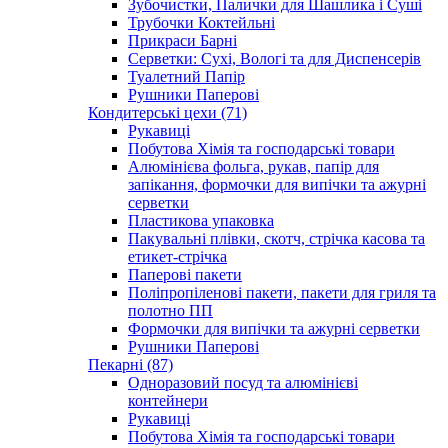
Зубочистки, Палички для Шашлика і Суші
Трубочки Коктейльні
Прикраси Барні
Серветки: Сухі, Вологі та для Диспенсерів
Туалетний Папір
Рушники Паперові
Кондитерські цехи (71)
Рукавиці
Побутова Хімія та господарські товари
Алюмінієва фольга, рукав, папір для
запікання, формочки для випічки та ажурні
серветки
Пластикова упаковка
Пакувальні плівки, скотч, стрічка касова та
етикет-стрічка
Паперові пакети
Поліпропіленові пакети, пакети для гриля та
полотно ПП
Формочки для випічки та ажурні серветки
Рушники Паперові
Пекарні (87)
Одноразовий посуд та алюмінієві
контейнери
Рукавиці
Побутова Хімія та господарські товари