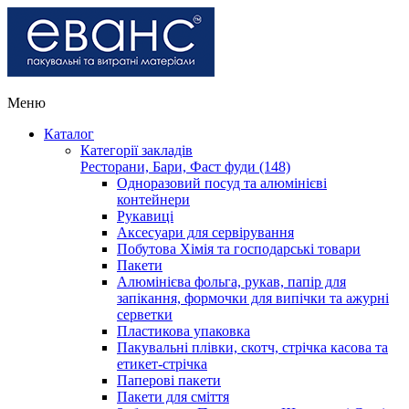
Меню
Каталог
Категорії закладів
Ресторани, Бари, Фаст фуди (148)
Одноразовий посуд та алюмінієві
контейнери
Рукавиці
Аксесуари для сервірування
Побутова Хімія та господарські товари
Пакети
Алюмінієва фольга, рукав, папір для
запікання, формочки для випічки та ажурні
серветки
Пластикова упаковка
Пакувальні плівки, скотч, стрічка касова та
етикет-стрічка
Паперові пакети
Пакети для сміття