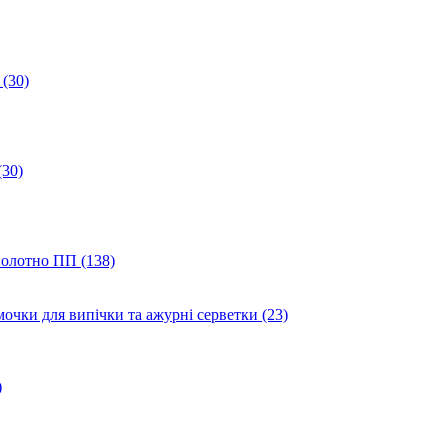
(30)
(30)
полотно ПП (138)
мочки для випічки та ажурні серветки (23)
)