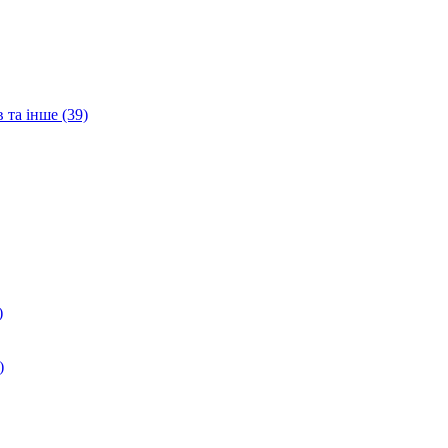
 та інше (39)
)
)