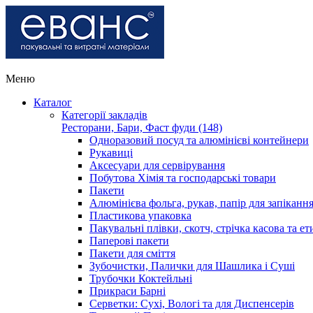
Меню
Каталог
Категорії закладів
Ресторани, Бари, Фаст фуди (148)
Одноразовий посуд та алюмінієві контейнери
Рукавиці
Аксесуари для сервірування
Побутова Хімія та господарські товари
Пакети
Алюмінієва фольга, рукав, папір для запіканн
Пластикова упаковка
Пакувальні плівки, скотч, стрічка касова та ет
Паперові пакети
Пакети для сміття
Зубочистки, Палички для Шашлика і Суші
Трубочки Коктейльні
Прикраси Барні
Серветки: Сухі, Вологі та для Диспенсерів