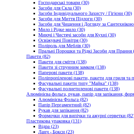
Господарські товари (30)
Засоби для Скла (30)
Засоби Індивідуального Захисту / Гігієни (30)
Засоби для Миття Підлоги (30)
Засоби для Чищення і Догляду за Сантехнікою 
Мило і Рідке мило (30)
Миючі і Чистячі засоби для Кухні (30)
Освіжувачі Повітря (30)
Поліроль для Меблів (30)
Пральні Порошки та Рідкі Засоби для Прання 
Пакети (82)
Пакети для сміття (138)
Пакети зі струнним замком (138)
Паперові пакети (138)
Поліпропіленові пакети, пакети для гриля та 
Фасувальні пакети типу "Майка" (138)
Фасувальні полиетиленові пакети (138)
Алюмінієва фольга, рукав, папір для запікання, фор
Алюмінієва Фольга (82)
Папір Пергаментний (82)
Рукав для запікання (82)
Формочки для випічки та ажурні серветки (82
Пластикова упаковка (131)
Відра (23)
Ланч - Бокси (23)