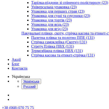
Тарілка-піддони зі спіненого полістиролу (23)
Універсальна упаковка (23)
Упаковка для перших страв (23)
Упаковка для суші та соусники (23)
Упаковка для тортів (23)
Упаковка для яєць (23)
Упаковка для ягід (23)
Пакувальні плівки, скотч, стрічка касова та етикет-с
Палетна плівка та полотно ППЕ (131)
Стрічка самоклейка (Скотч) (131)
Стретч Плівка ПВХ (131)
Термозбіжна плівка ПВХ (131)
Стрічка касова та етикет-стрічка (131)
Акції
Блог
Контакти
Українська
Українська
Русский
+38 (068) 070 75 75