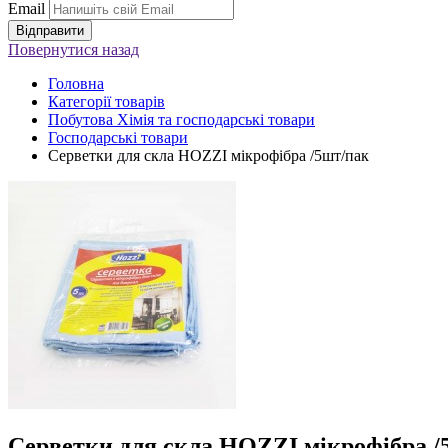
Email
Повернутися
назад
Головна
Категорії товарів
Побутова Хімія та господарські товари
Господарські товари
Серветки для скла HOZZI мікрофібра /5шт/пак
Серветки для скла HOZZI мікрофібра /