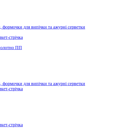
я, формочки для випічки та ажурні серветки
икет-стрічка
 полотно ПП
я, формочки для випічки та ажурні серветки
икет-стрічка
икет-стрічка