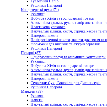
Туалетний Папір
Рушники Паперові
Кондитерські цехи (71)
Рукавиці
Побутова Хімія та господарські товари
Алюмінієва фольга, рукав, папір для запіканн
Пластикова упаковка
Пакувальні плівки, скотч, стрічка касова та ет
Паперові пакети
Поліпропіленові пакети, пакети для гриля та
Формочки для випічки та ажурні серветки
Рушники Паперові
Пекарні (87)
Одноразовий посуд та алюмінієві контейнери
Рукавиці
Побутова Хімія та господарські товари
Алюмінієва фольга, рукав, папір для запіканн
Пакувальні плівки, скотч, стрічка касова та ет
Паперові пакети
Серветки: Сухі, Вологі та для Диспенсерів
Рушники Паперові
Маркети (39)
Рукавиці
Пакети
Пакувальні плівки, скотч, стрічка касова та ет