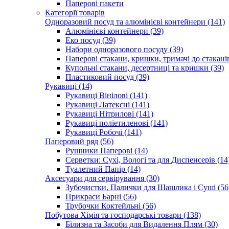
Паперові пакети
Категорії товарів
Одноразовий посуд та алюмінієві контейнери (141)
Алюмінієві контейнери (39)
Еко посуд (39)
Набори одноразового посуду (39)
Паперові стакани, кришки, тримачі до стаканів
Купольні стакани, десертниці та кришки (39)
Пластиковий посуд (39)
Рукавиці (14)
Рукавиці Вінілові (141)
Рукавиці Латексні (141)
Рукавиці Нітрилові (141)
Рукавиці поліетиленові (141)
Рукавиці Робочі (141)
Паперовий ряд (56)
Рушники Паперові (14)
Серветки: Сухі, Вологі та для Диспенсерів (14
Туалетний Папір (14)
Аксесуари для сервірування (30)
Зубочистки, Палички для Шашлика і Суші (56
Прикраси Барні (56)
Трубочки Коктейльні (56)
Побутова Хімія та господарські товари (138)
Білизна та Засоби для Видалення Плям (30)