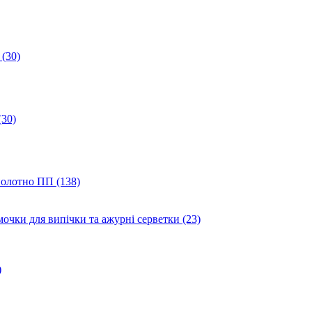
(30)
(30)
полотно ПП (138)
мочки для випічки та ажурні серветки (23)
)