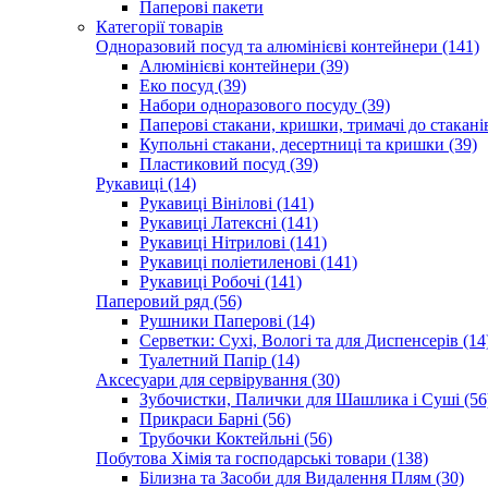
Паперові пакети
Категорії товарів
Одноразовий посуд та алюмінієві контейнери (141)
Алюмінієві контейнери (39)
Еко посуд (39)
Набори одноразового посуду (39)
Паперові стакани, кришки, тримачі до стаканів
Купольні стакани, десертниці та кришки (39)
Пластиковий посуд (39)
Рукавиці (14)
Рукавиці Вінілові (141)
Рукавиці Латексні (141)
Рукавиці Нітрилові (141)
Рукавиці поліетиленові (141)
Рукавиці Робочі (141)
Паперовий ряд (56)
Рушники Паперові (14)
Серветки: Сухі, Вологі та для Диспенсерів (14
Туалетний Папір (14)
Аксесуари для сервірування (30)
Зубочистки, Палички для Шашлика і Суші (56
Прикраси Барні (56)
Трубочки Коктейльні (56)
Побутова Хімія та господарські товари (138)
Білизна та Засоби для Видалення Плям (30)