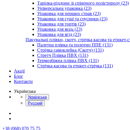
Тарілка-піддони зі спіненого полістиролу (23)
Універсальна упаковка (23)
Упаковка для перших страв (23)
Упаковка для суші та соусники (23)
Упаковка для тортів (23)
Упаковка для яєць (23)
Упаковка для ягід (23)
Пакувальні плівки, скотч, стрічка касова та етикет-с
Палетна плівка та полотно ППЕ (131)
Стрічка самоклейка (Скотч) (131)
Стретч Плівка ПВХ (131)
Термозбіжна плівка ПВХ (131)
Стрічка касова та етикет-стрічка (131)
Акції
Блог
Контакти
Українська
Українська
Русский
+38 (068) 070 75 75