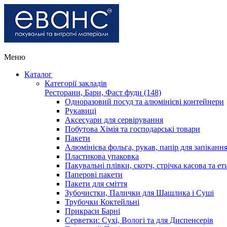
Меню
Каталог
Категорії закладів
Ресторани, Бари, Фаст фуди (148)
Одноразовий посуд та алюмінієві контейнери
Рукавиці
Аксесуари для сервірування
Побутова Хімія та господарські товари
Пакети
Алюмінієва фольга, рукав, папір для запіканн
Пластикова упаковка
Пакувальні плівки, скотч, стрічка касова та ет
Паперові пакети
Пакети для сміття
Зубочистки, Палички для Шашлика і Суші
Трубочки Коктейльні
Прикраси Барні
Серветки: Сухі, Вологі та для Диспенсерів