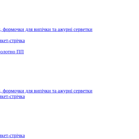
я, формочки для випічки та ажурні серветки
икет-стрічка
 полотно ПП
я, формочки для випічки та ажурні серветки
икет-стрічка
икет-стрічка