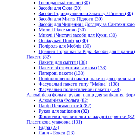
Господарські товари (30)
Засоби для Скла (30)
Засоби Індивідуального Захисту / Гігієни (30)
Засоби для Миття Підлоги (30)
Засоби для Чищення і Догляду за Сантехнікою 
Мило і Рідке мило (30)
Миючі і Чистячі засоби для Кухні (30)
Освіжувачі Повітря (30)
Поліроль для Меблів (30)
Пральні Порошки та Рідкі Засоби для Прання 
Пакети (82)
Пакети для сміття (138)
Пакети зі струнним замком (138)
Паперові пакети (138)
Поліпропіленові пакети, пакети для гриля та 
Фасувальні пакети типу "Майка" (138)
Фасувальні полиетиленові пакети (138)
Алюмінієва фольга, рукав, папір для запікання, фор
Алюмінієва Фольга (82)
Папір Пергаментний (82)
Рукав для запікання (82)
Формочки для випічки та ажурні серветки (82
Пластикова упаковка (131)
Відра (23)
Ланч - Бокси (23)