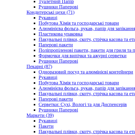
Туалетний Папір
Рушники Паперові
Кондитерські цехи (71)
Рукавиці
Побутова Хімія та господарські товари
Алюмінієва фольга, рукав, папір для запіканн
Пластикова упаковка
Пакувальні плівки, скотч, стрічка касова та ет
Паперові пакети
Поліпропіленові пакети, пакети для гриля та
Формочки для випічки та ажурні серветки
Рушники Паперові
Пекарні (87)
Одноразовий посуд та алюмінієві контейнери
Рукавиці
Побутова Хімія та господарські товари
Алюмінієва фольга, рукав, папір для запіканн
Пакувальні плівки, скотч, стрічка касова та ет
Паперові пакети
Серветки: Сухі, Вологі та для Диспенсерів
Рушники Паперові
Маркети (39)
Рукавиці
Пакети
Пакувальні плівки, скотч, стрічка касова та ет