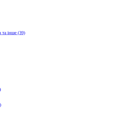
 та інше (39)
)
)